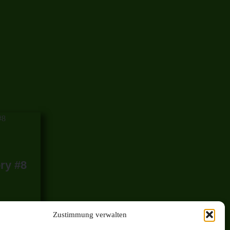
ry #8
Zustimmung verwalten
g