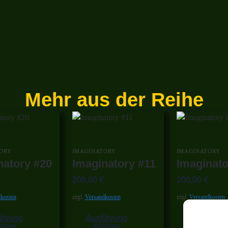
Mehr aus der Reihe
ORY
IMAGINATORY
IMAGINATORY
natory #20
Imaginatory #11
Imaginato
200,00
€
200,00
€
kosten
zzgl.
Versandkosten
zzgl.
Versandkosten
ührung
Ausführung
Ausführun
hlen
Wählen
Wählen