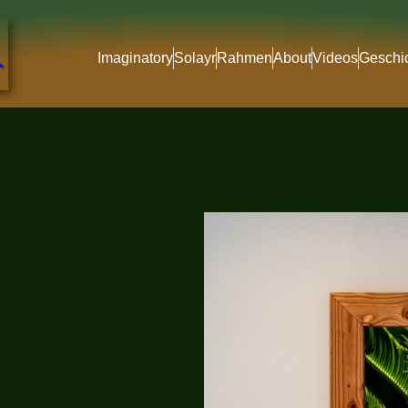
Imaginatory
Solayr
Rahmen
About
Videos
Geschi