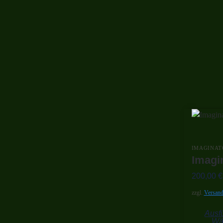
IMAGINAT
Imagi
200,00
€
zzgl.
Versand
Ausf
Wä