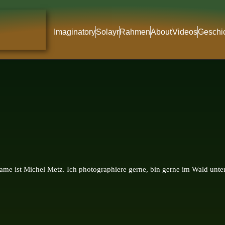
Imaginatory
Solayr
Rahmen
About
Videos
Geschi
me ist Michel Metz. Ich photographiere gerne, bin gerne im Wald unter