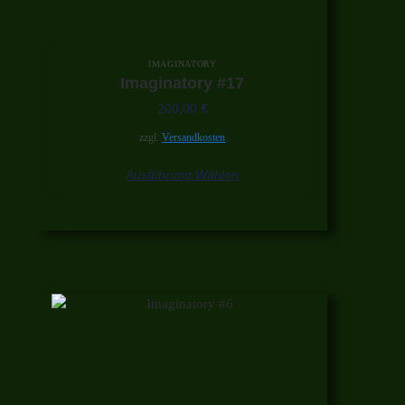
IMAGINATORY
Imaginatory #17
200,00
€
zzgl.
Versandkosten
Ausführung Wählen