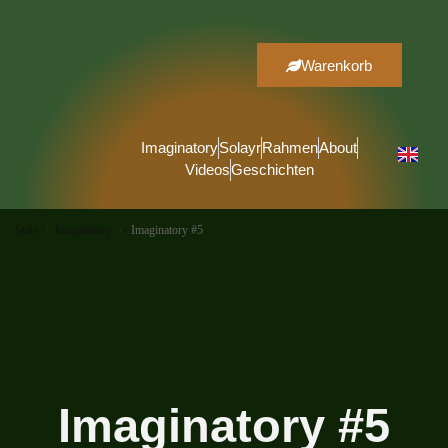
Warenkorb
Imaginatory
Solayr
Rahmen
About
Videos
Geschichten
Start
Imaginatory
Imaginatory #5
/
/
Imaginatory #5