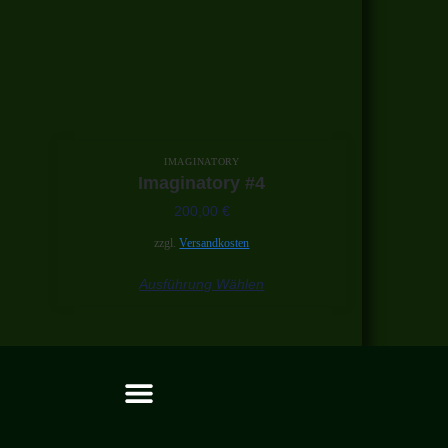
IMAGINATORY
Imaginatory #4
200,00
€
zzgl.
Versandkosten
Ausführung Wählen