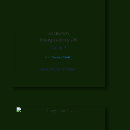
IMAGINATORY
Imaginatory #6
200,00
€
zzgl.
Versandkosten
Ausführung Wählen