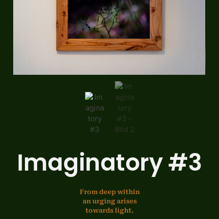
Imaginatory #3
From deep within
an urging arises
towards light.