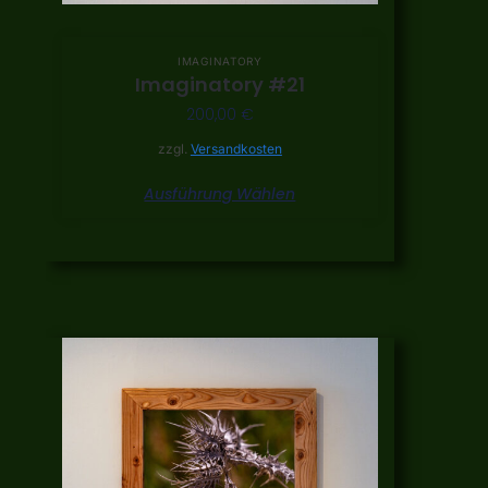
IMAGINATORY
Imaginatory #21
200,00
€
zzgl.
Versandkosten
Ausführung Wählen