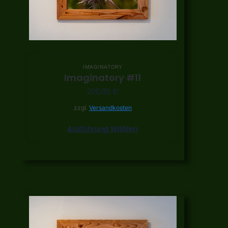
IMAGINATORY
Imaginatory #11
200,00
€
zzgl.
Versandkosten
Ausführung Wählen