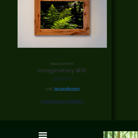
IMAGINATORY
Imaginatory #10
200,00
€
zzgl.
Versandkosten
Ausführung Wählen