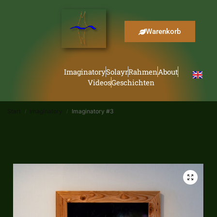
Warenkorb
Imaginatory
Solayr
Rahmen
About
Videos
Geschichten
Start
Imaginatory
Imaginatory #3
/
/