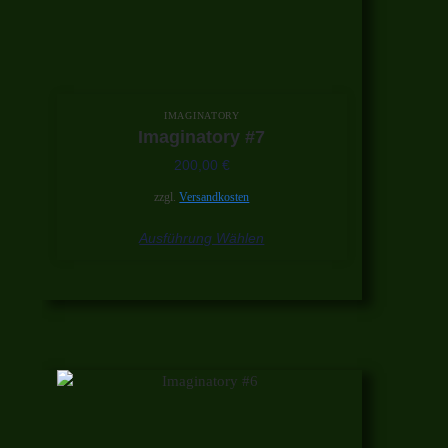
IMAGINATORY
Imaginatory #7
200,00
€
zzgl.
Versandkosten
Ausführung Wählen