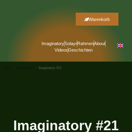
Warenkorb
Imaginatory
Solayr
Rahmen
About
Videos
Geschichten
Start
Imaginatory
Imaginatory #21
/
/
Imaginatory #21