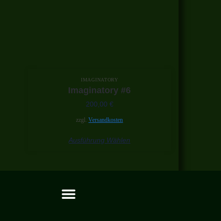
IMAGINATORY
Imaginatory #6
200,00
€
zzgl.
Versandkosten
Ausführung Wählen