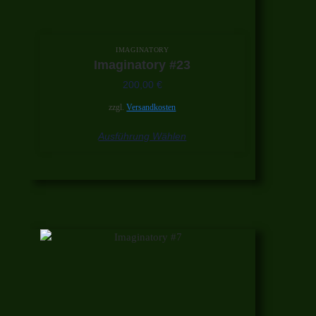
IMAGINATORY
Imaginatory #23
200,00
€
zzgl.
Versandkosten
Ausführung Wählen