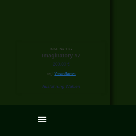
IMAGINATORY
Imaginatory #7
200,00
€
zzgl.
Versandkosten
Ausführung Wählen