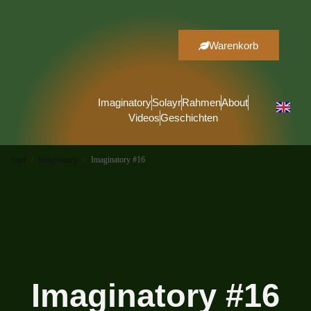
Warenkorb
Imaginatory
Solayr
Rahmen
About
Videos
Geschichten
Start
Imaginatory
Imaginatory #16
/
/
Imaginatory #16