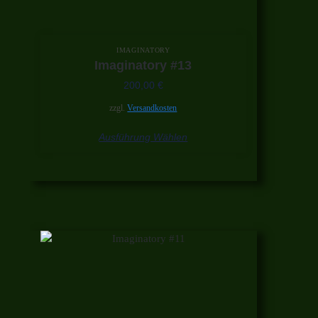
IMAGINATORY
Imaginatory #13
200,00
€
zzgl.
Versandkosten
Ausführung Wählen