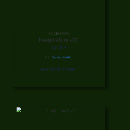
IMAGINATORY
Imaginatory #11
200,00
€
zzgl.
Versandkosten
Ausführung Wählen